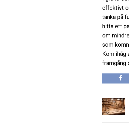
effektivt
tänka på f
hitta ett 
om mindre 
som kommer
Kom ihåg a
framgång o