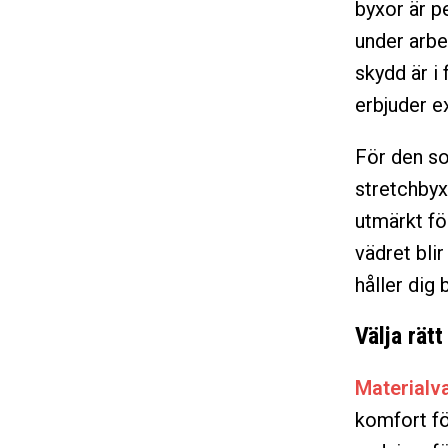
byxor är p
under arbe
skydd är i
erbjuder ex
För den so
stretchbyx
utmärkt fö
vädret bli
håller dig
Välja rät
Materialva
komfort fö