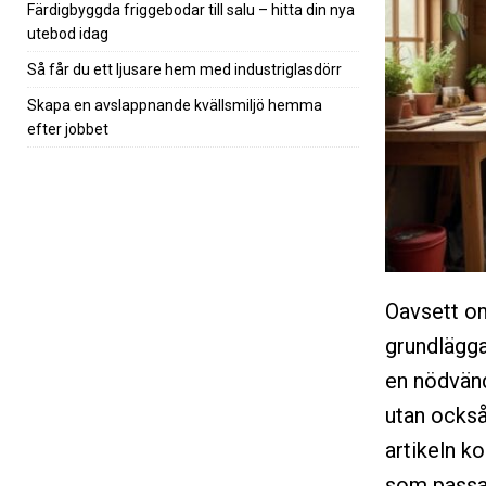
Färdigbyggda friggebodar till salu – hitta din nya
utebod idag
Så får du ett ljusare hem med industriglasdörr
Skapa en avslappnande kvällsmiljö hemma
efter jobbet
Oavsett om
grundlägga
en nödvänd
utan också
artikeln k
som passar