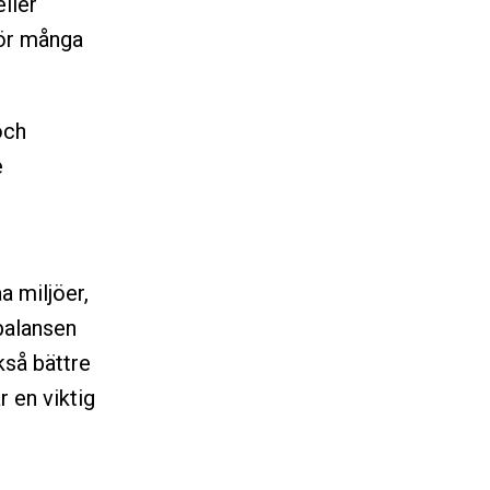
ller
för många
och
e
a miljöer,
balansen
kså bättre
 en viktig