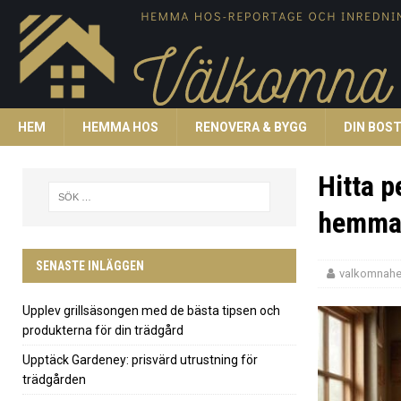
HEM
HEMMA HOS
RENOVERA & BYGG
DIN BOS
Hitta p
hemma
SENASTE INLÄGGEN
valkomnah
Upplev grillsäsongen med de bästa tipsen och
produkterna för din trädgård
Upptäck Gardeney: prisvärd utrustning för
trädgården