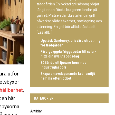
trädgården En lyckad grillsäsong börjar
långt innan första burgaren landar på
gallret. Platsen där du ställer din grill
påverkar både säkerhet, matlagning och
stämning. En grill bör alltid stå stabilt
[Läs allt...]
Upptäck Gardeney: prisvärd utrustning
för trädgården
Färdigbyggda friggebodar till salu –
hitta din nya utebod idag
Så får du ett ljusare hem med
industriglasdörr
ra utför
Skapa en avslappnande kvällsmiljö
hemma efter jobbet
betsbyxor
hållbarhet
,
den här
KATEGORIER
tsbyxorna
Artiklar
å när du