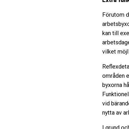
Förutom de
arbetsbyxo
kan till e
arbetsdage
vilket möjl
Reflexdeta
områden el
byxorna hå
Funktionel
vid bärand
nytta av a
I grund och