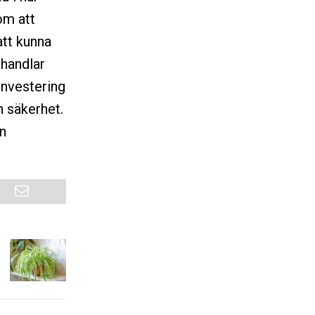
om att
att kunna
 handlar
investering
h säkerhet.
an