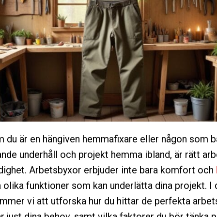
 du är en hängiven hemmafixare eller någon som ba
nde underhåll och projekt hemma ibland, är rätt ar
ighet. Arbetsbyxor erbjuder inte bara komfort och
 olika funktioner som kan underlätta dina projekt. I 
ommer vi att utforska hur du hittar de perfekta arbe
 just dina behov, samt vilka faktorer du bör tänka p