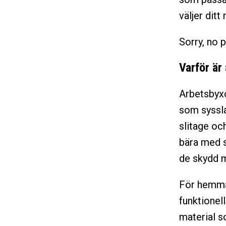
väljer ditt 
Sorry, no p
Varför är
Arbetsbyxor
som syssla
slitage och
bära med s
de skydd mo
För hemmaf
funktionel
material s