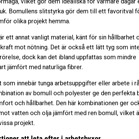
rmåga, vilket gör dem idealiska för varmare dagar e
k. Bomullens slitstyrka gör dem till ett favoritval 
för olika projekt hemma.
r ett annat vanligt material, känt för sin hållbarhet 
raft mot nötning. Det är också ett lätt tyg som int
rörelse, dock kan det ibland uppfattas som mindre
rt jämfört med naturliga fibrer.
t som innebär tunga arbetsuppgifter eller arbete i rå
bination av bomull och polyester ge den perfekta 
fort och hållbarhet. Den här kombinationen ger oc
ot vatten och olja jämfört med ren bomull, vilket är
vissa projekt.
tioner att leta efter i arbetsbyxor