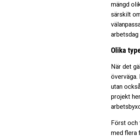
mängd olik
särskilt o
välanpassa
arbetsdag 
Olika typ
När det gäl
överväga. 
utan också
projekt he
arbetsbyxo
Först och 
med flera 