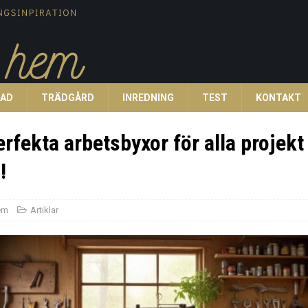
TAD
TRÄDGÅRD
INREDNING
TEST
KONTAKT
erfekta arbetsbyxor för alla projekt
!
em
Artiklar