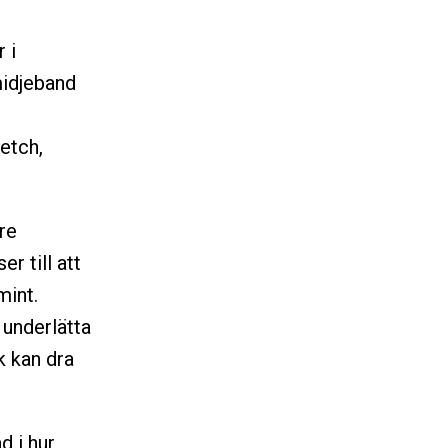
 i
midjeband
etch,
re
r till att
mint.
 underlätta
k kan dra
d i hur