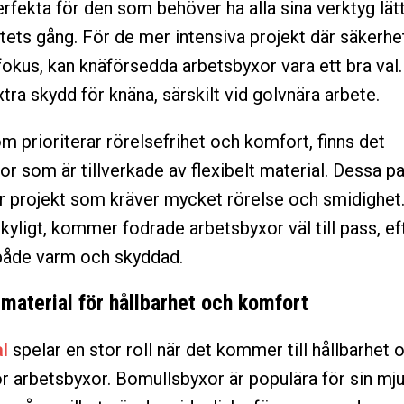
erfekta för den som behöver ha alla sina verktyg lätt
tets gång. För de mer intensiva projekt där säkerhe
 fokus, kan knäförsedda arbetsbyxor vara ett bra val
tra skydd för knäna, särskilt vid golvnära arbete.
m prioriterar rörelsefrihet och komfort, finns det
or som är tillverkade av flexibelt material. Dessa p
r projekt som kräver mycket rörelse och smidighet
r kyligt, kommer fodrade arbetsbyxor väl till pass, 
 både varm och skyddad.
t material för hållbarhet och komfort
l
spelar en stor roll när det kommer till hållbarhet 
r arbetsbyxor. Bomullsbyxor är populära för sin mj