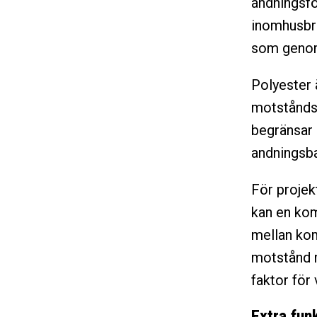
andningsfö
inomhusbru
som genom
Polyester ä
motståndsk
begränsar 
andningsba
För projek
kan en kom
mellan kom
motstånd m
faktor för 
Extra funk