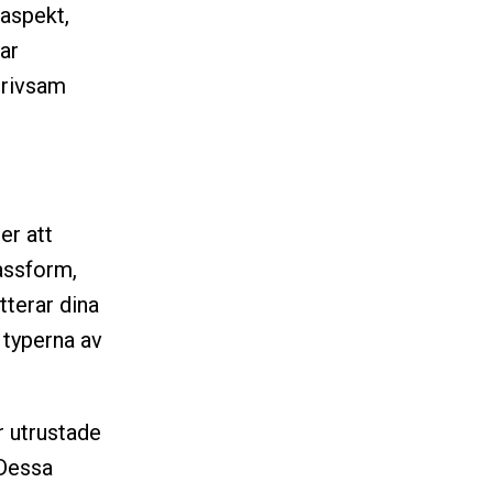
aspekt,
ar
trivsam
er att
passform,
terar dina
 typerna av
r utrustade
 Dessa