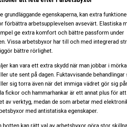
 grundläggande egenskaperna, kan extra funktioner
r förbättra arbetsupplevelsen avsevärt. Elastiska 
xempel ge extra komfort och bättre passform under
n. Vissa arbetsbyxor har till och med integrerad str
iggör bättre rörlighet.
ljer kan vara ett extra skydd när man jobbar i mörka
ler ute sent på dagen. Fuktavvisande behandlingar se
ller sig torra även när det immiga vädret gör sig på
la fickor och hammarhankar är ett annat plus för att
et av verktyg, medan de som arbetar med elektroni
rbetsbyxor med antistatiska egenskaper.
 botten kan rätt val av arbetsbyxor göra stor skillna