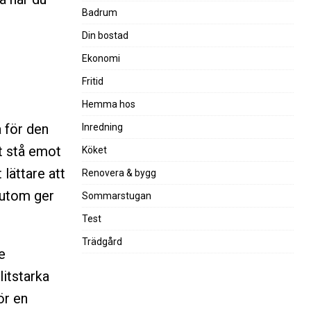
Badrum
Din bostad
Ekonomi
Fritid
Hemma hos
a för den
Inredning
t stå emot
Köket
 lättare att
Renovera & bygg
sutom ger
Sommarstugan
Test
Trädgård
e
litstarka
ör en