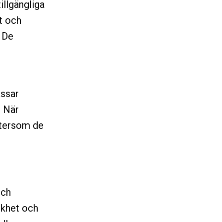
illgängliga
t och
. De
assar
. När
eftersom de
och
ukhet och