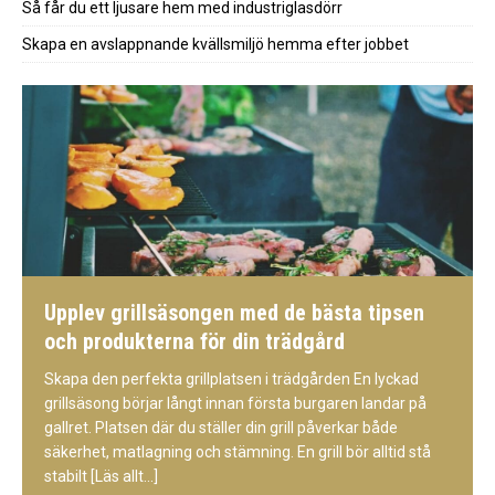
Så får du ett ljusare hem med industriglasdörr
Skapa en avslappnande kvällsmiljö hemma efter jobbet
Upplev grillsäsongen med de bästa tipsen
och produkterna för din trädgård
Skapa den perfekta grillplatsen i trädgården En lyckad
grillsäsong börjar långt innan första burgaren landar på
gallret. Platsen där du ställer din grill påverkar både
säkerhet, matlagning och stämning. En grill bör alltid stå
stabilt
[Läs allt...]