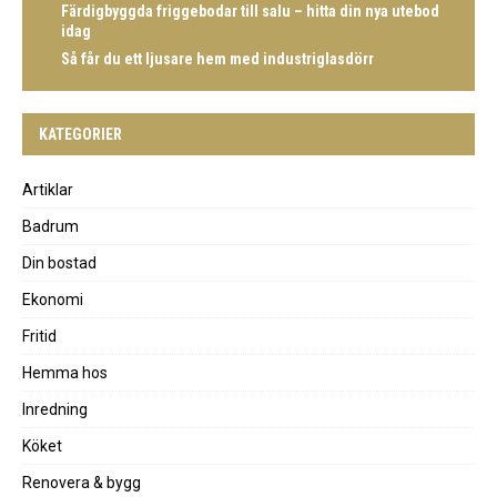
Färdigbyggda friggebodar till salu – hitta din nya utebod
idag
Så får du ett ljusare hem med industriglasdörr
KATEGORIER
Artiklar
Badrum
Din bostad
Ekonomi
Fritid
Hemma hos
Inredning
Köket
Renovera & bygg