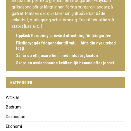
Skapa den perfekta grillplatsen i trädgården En lyckad
grillsäsong börjar långt innan första burgaren landar på
gallret. Platsen där du ställer din grill påverkar både
säkerhet, matlagning och stämning. En grill bör alltid stå
stabilt
[Läs allt...]
Upptäck Gardeney: prisvärd utrustning för trädgården
Färdigbyggda friggebodar till salu – hitta din nya utebod
idag
Så får du ett ljusare hem med industriglasdörr
Skapa en avslappnande kvällsmiljö hemma efter jobbet
KATEGORIER
Artiklar
Badrum
Din bostad
Ekonomi