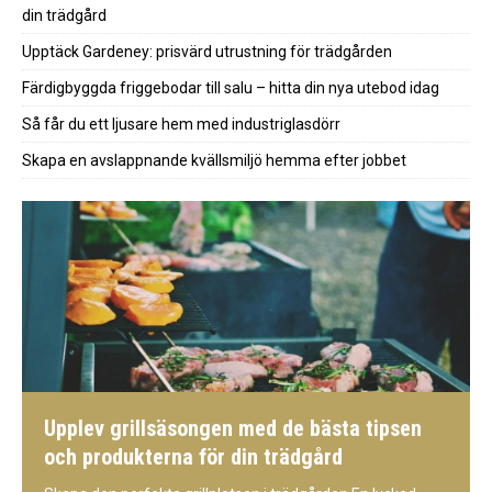
din trädgård
Upptäck Gardeney: prisvärd utrustning för trädgården
Färdigbyggda friggebodar till salu – hitta din nya utebod idag
Så får du ett ljusare hem med industriglasdörr
Skapa en avslappnande kvällsmiljö hemma efter jobbet
Upplev grillsäsongen med de bästa tipsen
och produkterna för din trädgård