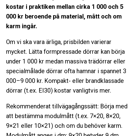
kostar i praktiken mellan cirka 1 000 och 5
000 kr beroende på material, mått och om
karm ingår.
Om vi ska vara ärliga, prisbilden varierar
mycket. Lätta formpressade dörrar kan börja
under 1 000 kr medan massiva trädörrar eller
specialmålade dörrar ofta hamnar i spannet 3
000–9 000 kr. Kompakt- eller brandklassade
dörrar (t.ex. EI30) kostar vanligtvis mer.
Rekommenderat tillvägagångssätt: Börja med
att bestämma modulmått (t.ex. 7×20, 8×20,
9×21 eller 10×21) och om du behöver karm.
Modulmått anges i dm; 9×20 betyder 9 dm