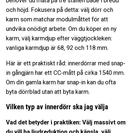
behöver du mäta på tre ställen både i bredd
och höjd. Fokusera på detta: välj dörr och
karm som matchar modulmåttet för att
undvika onödigt arbete. Om du köper en ny
karm, välj karmdjup efter väggtjockleken:
vanliga karmdjup är 68, 92 och 118 mm.
Här är ett praktiskt råd: innerdörrar med snap-
in gångjärn har ett CC-mått på cirka 1540 mm.
Om din gamla karm har snap-in kan du ofta
byta dörrblad utan att byta karm.
Vilken typ av innerdörr ska jag välja
Vad det betyder i praktiken: Välj massivt om
du vill ha ljudreduktion och känsla, välj