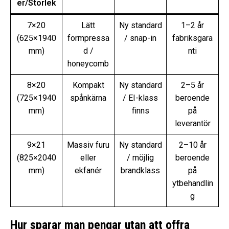
er/Storlek
7×20
Lätt
Ny standard
1–2 år
(625×1940
formpressa
/ snap-in
fabriksgara
mm)
d /
nti
honeycomb
8×20
Kompakt
Ny standard
2–5 år
(725×1940
spånkärna
/ EI-klass
beroende
mm)
finns
på
leverantör
9×21
Massiv furu
Ny standard
2–10 år
(825×2040
eller
/ möjlig
beroende
mm)
ekfanér
brandklass
på
ytbehandlin
g
Hur sparar man pengar utan att offra