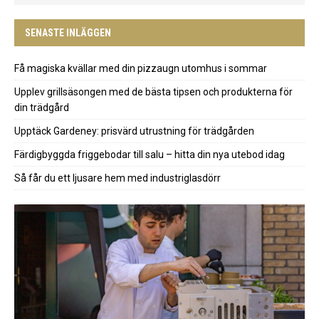
SENASTE INLÄGGEN
Få magiska kvällar med din pizzaugn utomhus i sommar
Upplev grillsäsongen med de bästa tipsen och produkterna för
din trädgård
Upptäck Gardeney: prisvärd utrustning för trädgården
Färdigbyggda friggebodar till salu – hitta din nya utebod idag
Så får du ett ljusare hem med industriglasdörr