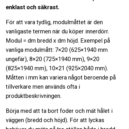
enklast och säkrast.
För att vara tydlig, modulmåttet är den
vanligaste termen när du köper innerdörr.
Modul = dm bredd x dm höjd. Exempel på
vanliga modulmått: 7×20 (625×1940 mm
ungefär), 8×20 (725×1940 mm), 9×20
(825×1940 mm), 10×21 (925×2040 mm).
Måtten i mm kan variera något beroende på
tillverkare men används ofta i
produktbeskrivningen.
Börja med att ta bort foder och mät hålet i
väggen (bredd och höjd). För att lyckas