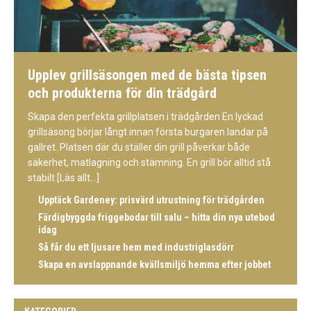
Upplev grillsäsongen med de bästa tipsen
och produkterna för din trädgård
Skapa den perfekta grillplatsen i trädgården En lyckad
grillsäsong börjar långt innan första burgaren landar på
gallret. Platsen där du ställer din grill påverkar både
säkerhet, matlagning och stämning. En grill bör alltid stå
stabilt
[Läs allt...]
Upptäck Gardeney: prisvärd utrustning för trädgården
Färdigbyggda friggebodar till salu – hitta din nya utebod
idag
Så får du ett ljusare hem med industriglasdörr
Skapa en avslappnande kvällsmiljö hemma efter jobbet