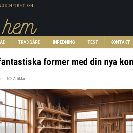
TAD
TRÄDGÅRD
INREDNING
TEST
KONTAKT
fantastiska former med din nya kon
em
Artiklar