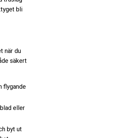
ktyget bli
t när du
både säkert
n flygande
blad eller
ch byt ut