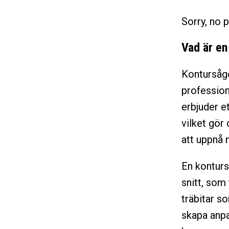
Sorry, no p
Vad är en
Kontursåge
profession
erbjuder e
vilket gör
att uppnå 
En konturs
snitt, som
träbitar s
skapa anpa