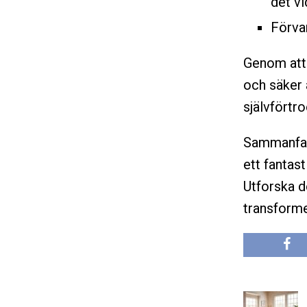
det vi
Förvar
Genom att 
och säker a
självförtr
Sammanfatt
ett fantas
Utforska d
transforme