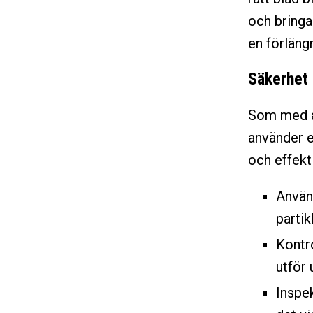
och bringa 
en förlängn
Säkerhet 
Som med al
använder e
och effekti
Använd
partikl
Kontro
utför 
Inspek