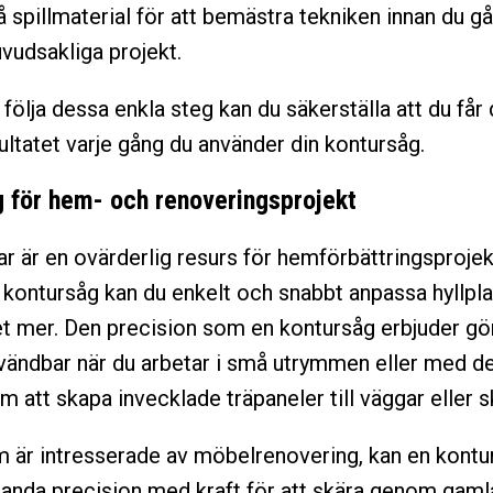
 spillmaterial för att bemästra tekniken innan du går
uvudsakliga projekt.
följa dessa enkla steg kan du säkerställa att du får
ultatet varje gång du använder din kontursåg.
 för hem- och renoveringsprojekt
r är en ovärderlig resurs för hemförbättringsproje
n kontursåg kan du enkelt och snabbt anpassa hyllpla
 mer. Den precision som en kontursåg erbjuder gö
nvändbar när du arbetar i små utrymmen eller med de
m att skapa invecklade träpaneler till väggar eller 
 är intresserade av möbelrenovering, kan en kont
blanda precision med kraft för att skära genom gaml