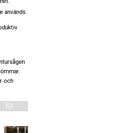
het.
te används.
oduktiv
ontursågen
drömmar.
r och