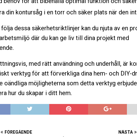
d behov för att bibehålla optimal funktion och säker
a din kontursåg i en torr och säker plats när den in
följa dessa säkerhetsriktlinjer kan du njuta av en pr
rbetsmiljö där du kan ge liv till dina projekt med
oende.
ningsvis, med rätt användning och underhåll, är k
tiskt verktyg för att förverkliga dina hem- och DIY-
e oändliga möjligheterna som detta verktyg erbjude
ra hur du skapar i ditt hem.
FÖREGÅENDE
NÄSTA