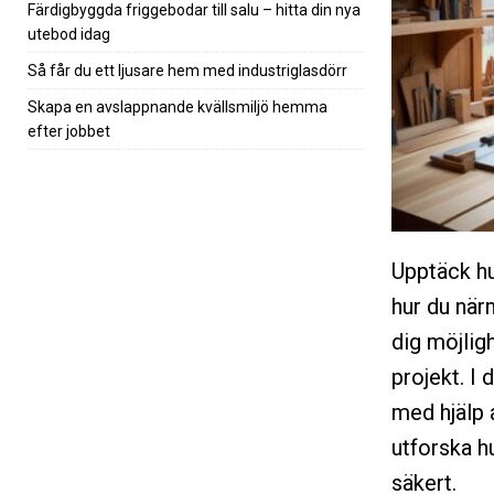
Färdigbyggda friggebodar till salu – hitta din nya
utebod idag
Så får du ett ljusare hem med industriglasdörr
Skapa en avslappnande kvällsmiljö hemma
efter jobbet
Upptäck hu
hur du när
dig möjligh
projekt. I 
med hjälp 
utforska hu
säkert.