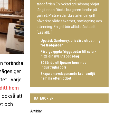
trädgården En lyckad grillsäsong börjar
långt innan första burgaren landar på
gallret. Platsen där du ställer din grill
påverkar både säkerhet, matlagning och
stämning. En grill bör alltid stå stabilt
[Läs allt...]
Upptäck Gardeney: prisvärd utrustning
för trädgården
Färdigbyggda friggebodar till salu –
hitta din nya utebod idag
an förändra
Så får du ett ljusare hem med
industriglasdörr
sågen ger
Skapa en avslappnande kvällsmiljö
hemma efter jobbet
tet i varje
 ditt hem
 också att
KATEGORIER
vt och
Artiklar