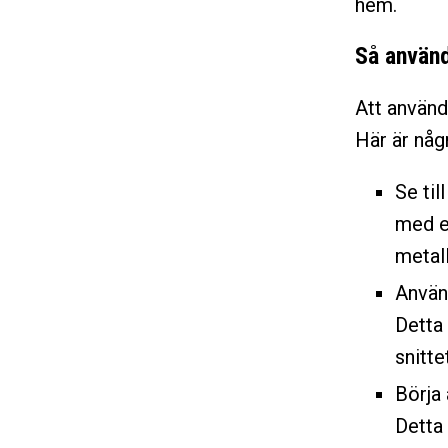
hem.
Så använd
Att använd
Här är någr
Se til
med en
metall
Använd
Detta
snitte
Börja 
Detta 