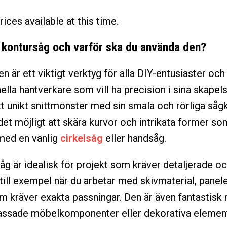
rices available at this time.
 kontursåg och varför ska du använda den?
n är ett viktigt verktyg för alla DIY-entusiaster och
ella hantverkare som vill ha precision i sina skapel
tt unikt snittmönster med sin smala och rörliga sågk
 det möjligt att skära kurvor och intrikata former so
med en vanlig
cirkelsåg
eller handsåg.
åg är idealisk för projekt som kräver detaljerade o
 till exempel när du arbetar med skivmaterial, panele
om kräver exakta passningar. Den är även fantastisk n
ssade möbelkomponenter eller dekorativa element 