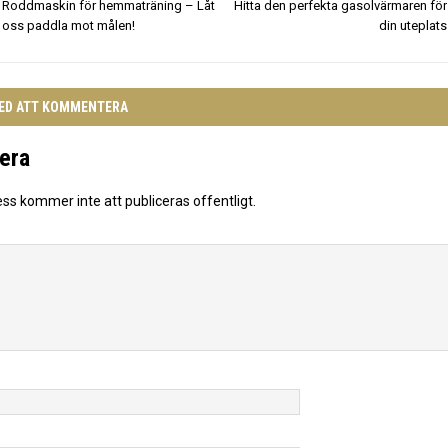
Roddmaskin för hemmaträning – Låt
Hitta den perfekta gasolvärmaren för
oss paddla mot målen!
din uteplats
MED ATT KOMMENTERA
era
ess kommer inte att publiceras offentligt.