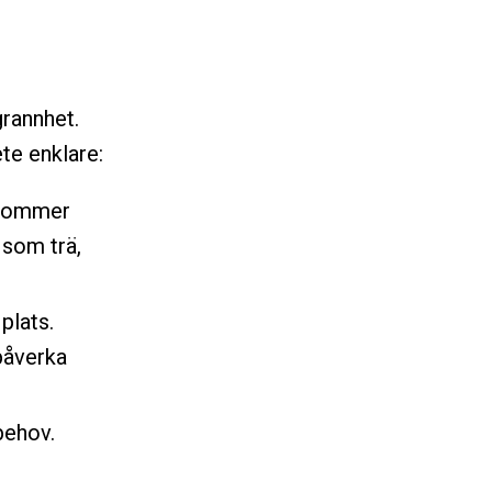
grannhet.
ete enklare:
r kommer
 som trä,
plats.
påverka
behov.