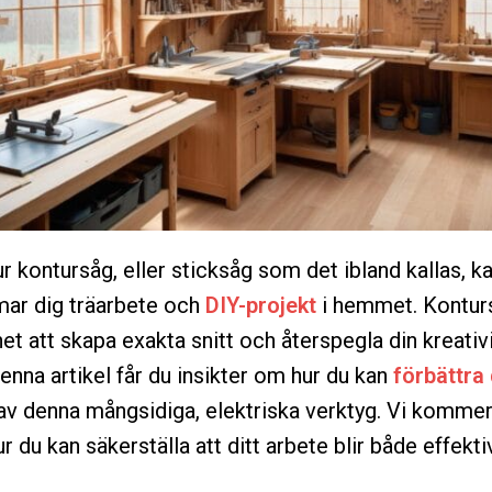
r kontursåg, eller sticksåg som det ibland kallas, k
mar dig träarbete och
DIY-projekt
i hemmet. Kontur
et att skapa exakta snitt och återspegla din kreativi
denna artikel får du insikter om hur du kan
förbättra
av denna mångsidiga, elektriska verktyg. Vi kommer
r du kan säkerställa att ditt arbete blir både effekti