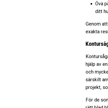
Öva på
ditt h
Genom att 
exakta res
Kontursåg
Kontursåga
hjälp av e
och mycket
särskilt a
projekt, so
För de som
rätt blad 