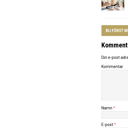
BLI FÖRST 
Komment
Din e-post adr
Kommentar
Namn
*
E-post
*