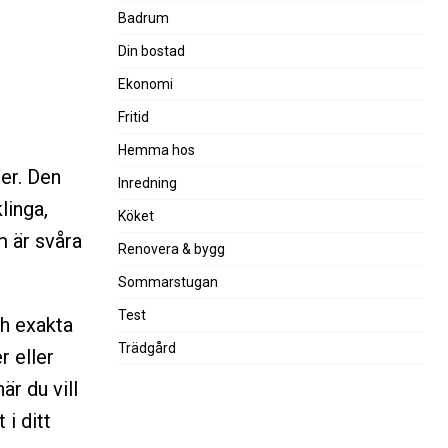
Badrum
Din bostad
Ekonomi
Fritid
Hemma hos
ser. Den
Inredning
linga,
Köket
m är svåra
Renovera & bygg
Sommarstugan
Test
ch exakta
Trädgård
r eller
är du vill
i ditt