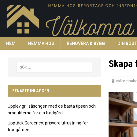
HEM
HEMMA HOS
RENOVERA & BYGG
DIN BOS
Skapa 
valkomnah
SENASTE INLÄGGEN
Upplev grillsäsongen med de bästa tipsen och
produkterna för din trädgård
Upptäck Gardeney: prisvärd utrustning för
trädgården