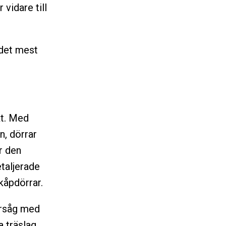
 vidare till
 det mest
kt. Med
n, dörrar
r den
taljerade
skåpdörrar.
ursåg med
a träslag