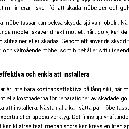
lket minimerar risken för att skada möbelben och gol
a möbeltassar kan också skydda själva möbeln. När
tunga möbler skaver direkt mot ett hårt golv, kan de
slitas ner eller skadas. Genom att använda skydd f
r och välmående möbel som bibehåller sitt utseend
ffektiva och enkla att installera
r är inte bara kostnadseffektiva på lång sikt, när m
ntiella kostnaderna för reparationer av skadade gol
ta att installera. Nästan alla kan sätta på möbeltass
xpertis eller specialverktyg. Det finns självhäftand
 kan klistras fast, medan andra kan kräva en liten sp