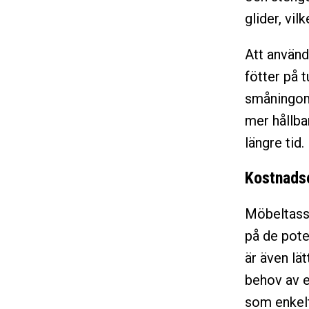
glider, vi
Att använd
fötter på 
småningom 
mer hållba
längre tid.
Kostnadse
Möbeltassa
på de pote
är även lät
behov av e
som enkelt