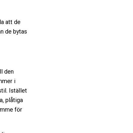
la att de
an de bytas
ll den
mmer i
l. Istället
a, plåtiga
gumme för