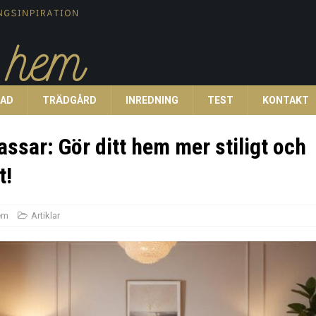
TAD
TRÄDGÅRD
INREDNING
TEST
KONTAKT
ssar: Gör ditt hem mer stiligt och
t!
em
Artiklar