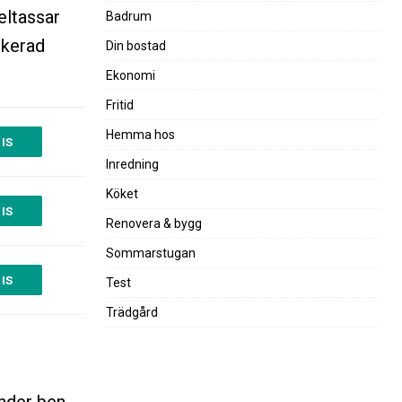
eltassar
Badrum
ikerad
Din bostad
Ekonomi
Fritid
Hemma hos
IS
Inredning
Köket
IS
Renovera & bygg
Sommarstugan
IS
Test
Trädgård