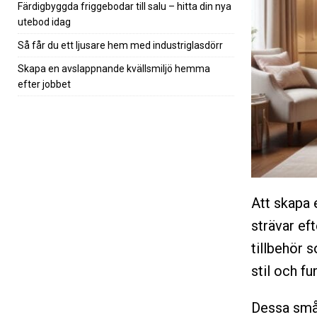
Färdigbyggda friggebodar till salu – hitta din nya
utebod idag
Så får du ett ljusare hem med industriglasdörr
Skapa en avslappnande kvällsmiljö hemma
efter jobbet
Att skapa 
strävar eft
tillbehör 
stil och fu
Dessa små,