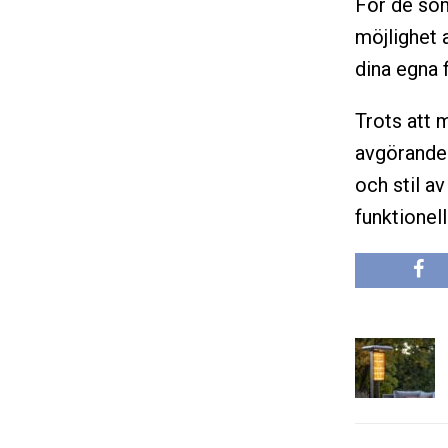
För de som
möjlighet 
dina egna 
Trots att 
avgörande r
och stil av
funktionel