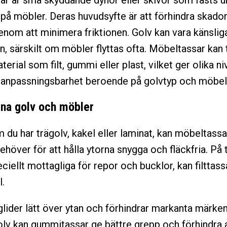
r är små skyddande dynor eller skivor som fästs u
 på möbler. Deras huvudsyfte är att förhindra skado
enom att minimera friktionen. Golv kan vara känslig
, särskilt om möbler flyttas ofta. Möbeltassar kan t
terial som filt, gummi eller plast, vilket ger olika ni
 anpassningsbarhet beroende på golvtyp och möbel
na golv och möbler
 du har trägolv, kakel eller laminat, kan möbeltassa
höver för att hålla ytorna snygga och fläckfria. På 
iellt mottagliga för repor och bucklor, kan filttass
l.
 glider lätt över ytan och förhindrar markanta märken
lv kan gummitassar ge bättre grepp och förhindra 