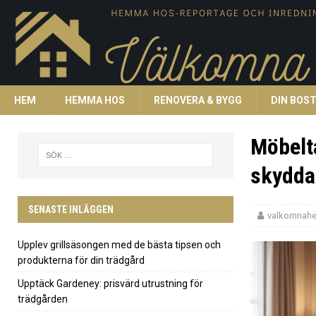
HEM
HEMMA HOS
RENOVERA & BYGG
DIN BOS
Möbelta
skydda
SENASTE INLÄGGEN
valkomnah
Upplev grillsäsongen med de bästa tipsen och
produkterna för din trädgård
Upptäck Gardeney: prisvärd utrustning för
trädgården