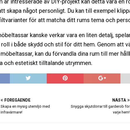
 är intresserade av DIY-projekt kan detta vara en ro
att skapa något personligt. Du kan till exempel klip
filtvarianter för att matcha ditt rums tema och pers
möbeltassar kanske verkar vara en liten detalj, spela
oll i både skydd och stil för ditt hem. Genom att väl
 möbeltassar, kan du förvandla dina rum till mer håll
la och estetiskt tilltalande utrymmen.
FÖREGÅENDE
NÄSTA
Skapa en mysig utemiljö med
Snygga skjutdörrar till garderob för
infravärmare!
varje hem!