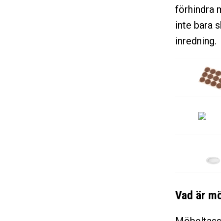
förhindra 
inte bara s
inredning.
Vad är m