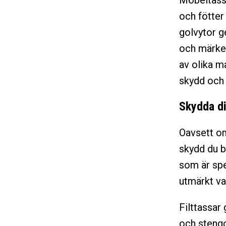
Möbeltassa
och fötter
golvytor g
och märken
av olika ma
skydd och
Skydda di
Oavsett om
skydd du be
som är spec
utmärkt va
Filttassar
och stengo