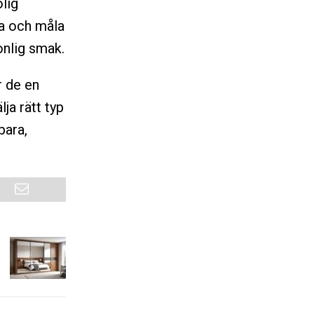
lig
pa och måla
onlig smak.
r de en
ja rätt typ
bara,