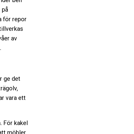
nder ben
r på
a för repor
illverkas
våer av
.
r ge det
trägolv,
ar vara ett
. För kakel
att möbler