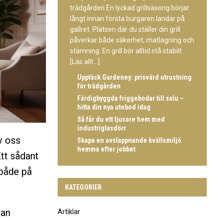
trädgården En lyckad grillsäsong börjar
långt innan första burgaren landar på
gallret. Platsen där du ställer din grill
påverkar både säkerhet, matlagning och
stämning. En grill bör alltid stå stabilt
[Läs allt...]
Upptäck Gardeney: prisvärd utrustning
för trädgården
Färdigbyggda friggebodar till salu –
hitta din nya utebod idag
Så får du ett ljusare hem med
industriglasdörr
v oss
Skapa en avslappnande kvällsmiljö
hemma efter jobbet
Ett sådant
 både på
KATEGORIER
kan
Artiklar