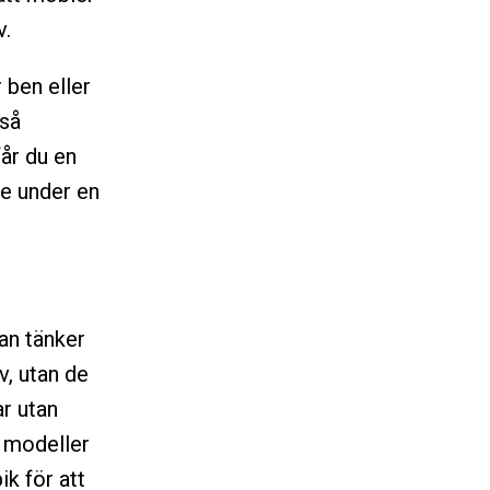
v.
 ben eller
 så
år du en
e under en
an tänker
v, utan de
ar utan
e modeller
ik för att