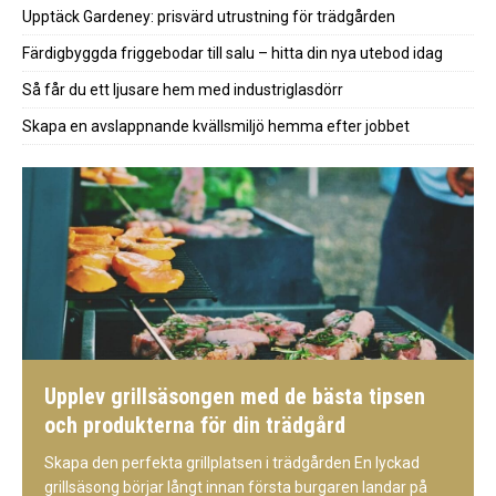
Upptäck Gardeney: prisvärd utrustning för trädgården
Färdigbyggda friggebodar till salu – hitta din nya utebod idag
Så får du ett ljusare hem med industriglasdörr
Skapa en avslappnande kvällsmiljö hemma efter jobbet
Upplev grillsäsongen med de bästa tipsen
och produkterna för din trädgård
Skapa den perfekta grillplatsen i trädgården En lyckad
grillsäsong börjar långt innan första burgaren landar på