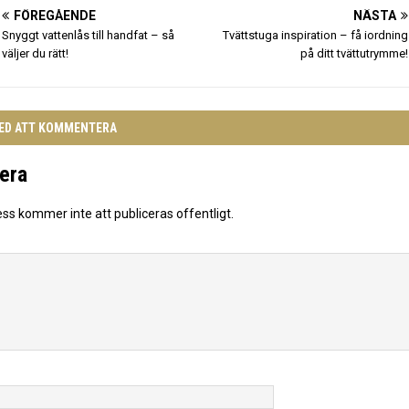
FÖREGÅENDE
NÄSTA
Snyggt vattenlås till handfat – så
Tvättstuga inspiration – få iordning
väljer du rätt!
på ditt tvättutrymme!
MED ATT KOMMENTERA
era
ess kommer inte att publiceras offentligt.