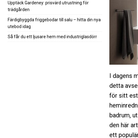
Upptäck Gardeney: prisvärd utrustning för
trädgården
Färdigbyggda friggebodar till salu – hitta din nya
utebod idag
Så får du ett ljusare hem med industriglasdörr
I dagens m
detta avse
för sitt e
heminredni
badrum, ut
den här ar
ett populär