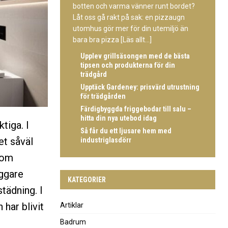
botten och varma vänner runt bordet?
Låt oss gå rakt på sak: en pizzaugn
utomhus gör mer för din utemiljö än
bara bra pizza
[Läs allt...]
Upplev grillsäsongen med de bästa
tipsen och produkterna för din
trädgård
Upptäck Gardeney: prisvärd utrustning
för trädgården
Färdigbyggda friggebodar till salu –
hitta din nya utebod idag
tiga. I
Så får du ett ljusare hem med
et såväl
industriglasdörr
nom
yggare
KATEGORIER
tädning. I
har blivit
Artiklar
Badrum