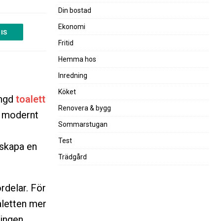
Din bostad
Ekonomi
IS
Fritid
Hemma hos
Inredning
Köket
ängd
toalett
Renovera & bygg
t modernt
Sommarstugan
Test
 skapa en
Trädgård
rdelar. För
aletten mer
ningen