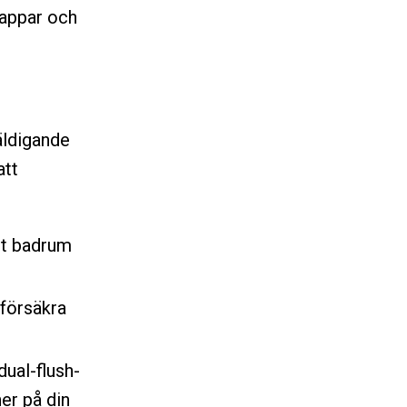
nappar och
äldigande
att
itt badrum
 försäkra
ual-flush-
er på din