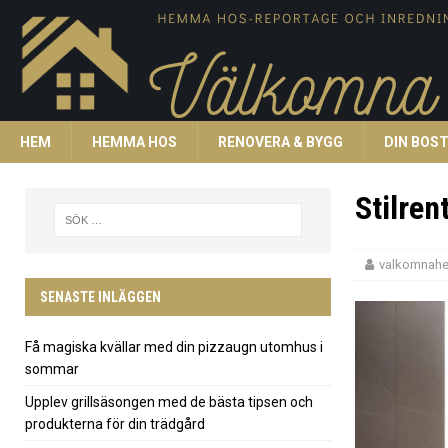
HEM
HEMMA HOS
RENOVERA & BYGG
DIN BOS
Stilren
valkomnah
SENASTE INLÄGGEN
Få magiska kvällar med din pizzaugn utomhus i
sommar
Upplev grillsäsongen med de bästa tipsen och
produkterna för din trädgård