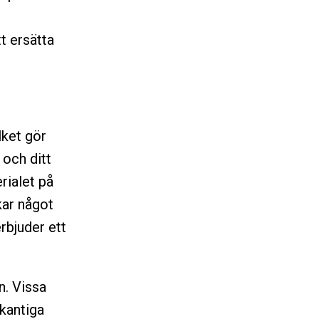
tt ersätta
lket gör
 och ditt
rialet på
kar något
rbjuder ett
n. Vissa
kantiga