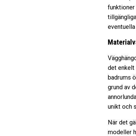
funktioner 
tillgänglig
eventuella
Materialv
Vägghängda 
det enkelt
badrums öv
grund av 
annorlunda
unikt och 
När det gäl
modeller h