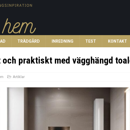
TAD
TRÄDGÅRD
INREDNING
TEST
KONTAKT
t och praktiskt med vägghängd toal
em
Artiklar