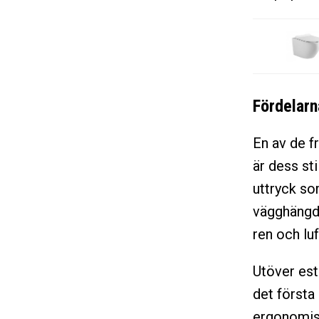
Fördelarn
En av de f
är dess st
uttryck som
vägghängda
ren och lu
Utöver est
det första
ergonomisk