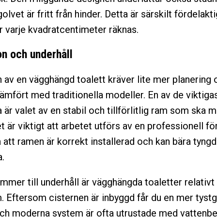
lvet är fritt från hinder. Detta är särskilt fördelakt
 varje kvadratcentimeter räknas.
ion och underhåll
on av en vägghängd toalett kräver lite mer planering
jämfört med traditionella modeller. En av de viktiga
är valet av en stabil och tillförlitlig ram som ska m
 är viktigt att arbetet utförs av en professionell för
a att ramen är korrekt installerad och kan bära tyng
.
mmer till underhåll är vägghängda toaletter relativt 
. Eftersom cisternen är inbyggd får du en mer tyst
och moderna system är ofta utrustade med vattenb