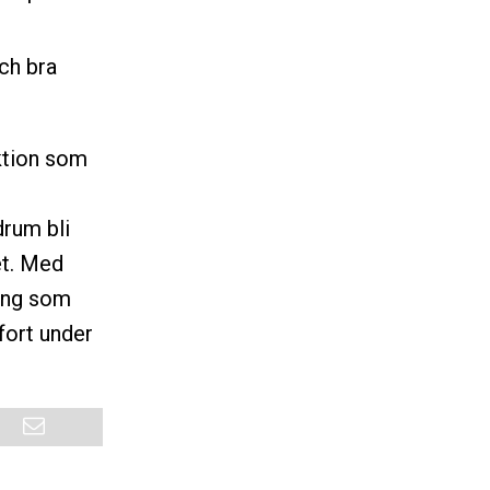
och bra
ktion som
drum bli
et. Med
ning som
fort under