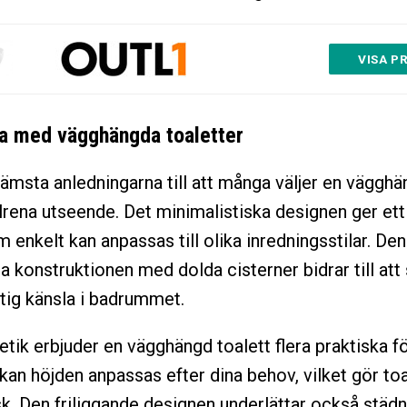
VISA PR
a med vägghängda toaletter
rämsta anledningarna till att många väljer en väggh
ilrena utseende. Det minimalistiska designen ger et
 enkelt kan anpassas till olika inredningsstilar. Den
 konstruktionen med dolda cisterner bidrar till att
ftig känsla i badrummet.
etik erbjuder en vägghängd toalett flera praktiska fö
 kan höjden anpassas efter dina behov, vilket gör to
. Den friliggande designen underlättar också städ