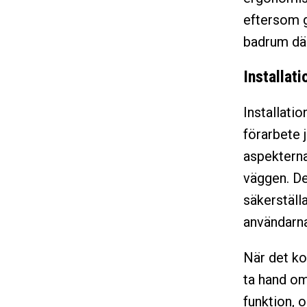
eftersom go
badrum där
Installat
Installati
förarbete 
aspekterna 
väggen. Det
säkerställ
användarna
När det ko
ta hand om
funktion, 