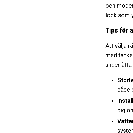
och modern
lock som yt
Tips för a
Att välja 
med tanke 
underlätta 
Storl
både e
Instal
dig om
Vatte
system