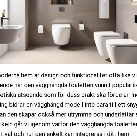
oderna hem är design och funktionalitet ofta lika vik
ende har den vägghängda toaletten vunnit popularit
stetiska utseende som för dess praktiska fördelar. I
ng bidrar en vägghängd modell inte bara till ett sn
an den skapar också mer utrymme och underlättar s
tikeln går vi igenom varför den vägghängda toaletten 
t val och hur den enkelt kan integreras i ditt hem.