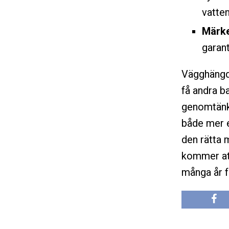
vatten
Märke
garant
Vägghängda
få andra b
genomtänkt
både mer e
den rätta 
kommer att
många år 