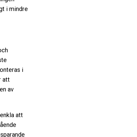
igt i mindre
 och
ste
onteras i
 att
den av
enkla att
gående
esparande