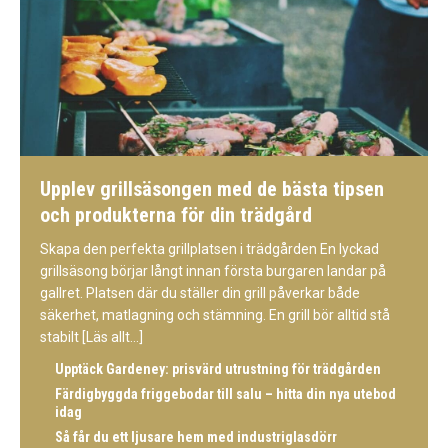
Upplev grillsäsongen med de bästa tipsen
och produkterna för din trädgård
Skapa den perfekta grillplatsen i trädgården En lyckad
grillsäsong börjar långt innan första burgaren landar på
gallret. Platsen där du ställer din grill påverkar både
säkerhet, matlagning och stämning. En grill bör alltid stå
stabilt
[Läs allt...]
Upptäck Gardeney: prisvärd utrustning för trädgården
Färdigbyggda friggebodar till salu – hitta din nya utebod
idag
Så får du ett ljusare hem med industriglasdörr