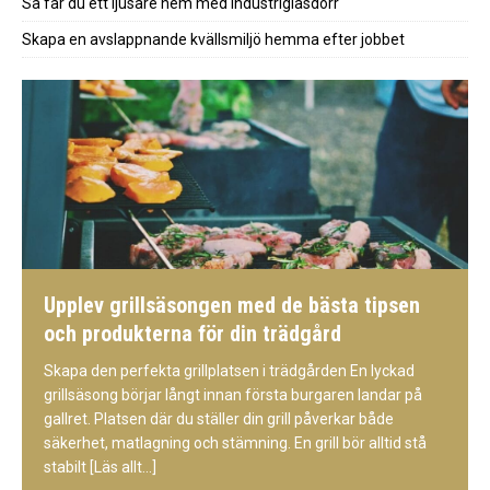
Så får du ett ljusare hem med industriglasdörr
Skapa en avslappnande kvällsmiljö hemma efter jobbet
Upplev grillsäsongen med de bästa tipsen
och produkterna för din trädgård
Skapa den perfekta grillplatsen i trädgården En lyckad
grillsäsong börjar långt innan första burgaren landar på
gallret. Platsen där du ställer din grill påverkar både
säkerhet, matlagning och stämning. En grill bör alltid stå
stabilt
[Läs allt...]