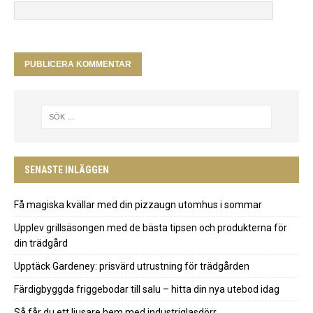
SENASTE INLÄGGEN
Få magiska kvällar med din pizzaugn utomhus i sommar
Upplev grillsäsongen med de bästa tipsen och produkterna för
din trädgård
Upptäck Gardeney: prisvärd utrustning för trädgården
Färdigbyggda friggebodar till salu – hitta din nya utebod idag
Så får du ett ljusare hem med industriglasdörr