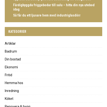
Färdigbyggda friggebodar till salu – hitta din nya utebod
idag
Så får du ett ljusare hem med industriglasdörr
KATEGORIER
Artiklar
Badrum
Din bostad
Ekonomi
Fritid
Hemma hos
Inredning
Köket
Renovera & bygg