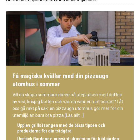
Få magiska kvällar med din pizzaugn
utomhus i sommar
Vill du skapa sommarminnen på uteplatsen med doften
av ved, krispig botten och varma vänner runt bordet? Låt
oss gå rakt på sak: en pizzaugn utomhus gör mer för din
utemiljö än bara bra pizza
[Läs allt...]
Upplev grillsäsongen med de bästa tipsen och
produkterna för din trädgård
Upptäck Gardeney: prisvärd utrustning för trädgården