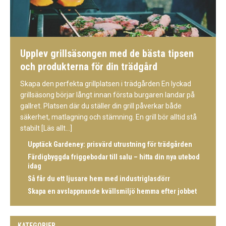
Upplev grillsäsongen med de bästa tipsen
och produkterna för din trädgård
Skapa den perfekta grillplatsen i trädgården En lyckad
grillsäsong börjar långt innan första burgaren landar på
gallret. Platsen där du ställer din grill påverkar både
säkerhet, matlagning och stämning. En grill bör alltid stå
stabilt
[Läs allt...]
Upptäck Gardeney: prisvärd utrustning för trädgården
Färdigbyggda friggebodar till salu – hitta din nya utebod
idag
Så får du ett ljusare hem med industriglasdörr
Skapa en avslappnande kvällsmiljö hemma efter jobbet
KATEGORIER