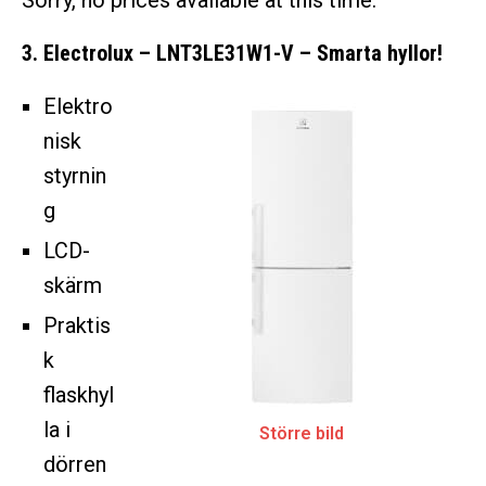
Sorry, no prices available at this time.
3. Electrolux – LNT3LE31W1-V – Smarta hyllor!
Elektro
nisk
styrnin
g
LCD-
skärm
Praktis
k
flaskhyl
la i
Större bild
dörren