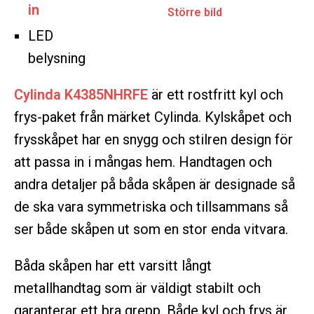
in
Större bild
LED
belysning
Cylinda K4385NHRFE
är ett rostfritt kyl och
frys-paket från märket Cylinda. Kylskåpet och
frysskåpet har en snygg och stilren design för
att passa in i mångas hem. Handtagen och
andra detaljer på båda skåpen är designade så
de ska vara symmetriska och tillsammans så
ser både skåpen ut som en stor enda vitvara.
Båda skåpen har ett varsitt långt
metallhandtag som är väldigt stabilt och
garanterar ett bra grepp. Både kyl och frys är