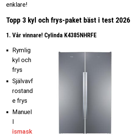
enklare!
Topp 3 kyl och frys-paket bäst i test 2026
1. Vår vinnare! Cylinda K4385NHRFE
Rymlig
kyl och
frys
Självavf
rostand
e frys
Manuel
l
ismask