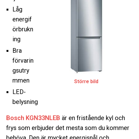
Låg
energif
örbrukn
ing
Bra
förvarin
gsutry
mmen
Större bild
LED-
belysning
Bosch KGN33NLEB
är en fristående kyl och
frys som erbjuder det mesta som du kommer
behöva. Den är mycket energisnål och